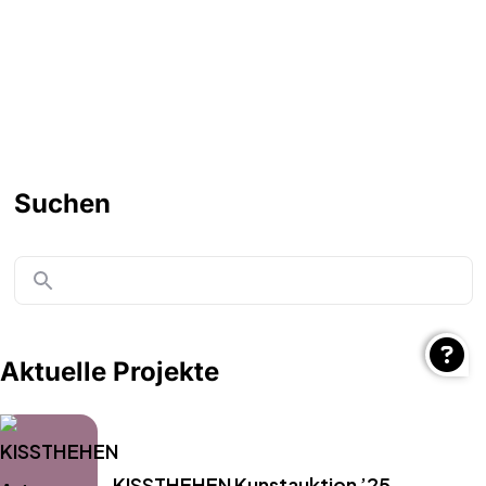
Auf dem Laufenden bleiben
Suchen
Ich werde Neuigkeiten über zukünftige Ausstellungen,
offene Kurse, Workshops und andere Kunstthemen
veröffentlichen – in lockerer Form unter
maximal 2–3 E-
Mails pro Monat
.
Aktuelle Projekte
KISSTHEHEN Kunstauktion ’25