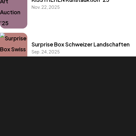
Nov. 22, 2025
©AmaliArt. All Rights Reserved.
Offizielle Website der bildenden Künstlerin Amalia Maciuca
DE
EN
Surprise Box Schweizer Landschaften
Sep. 24, 2025
Kunsthoch Luzern ’25
Aug. 30, 2025
AM I A JOKE?!
Juni 5, 2025