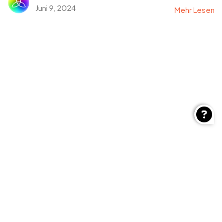
Juni 9, 2024
Mehr Lesen
Auf dem Laufenden bleiben
Ich werde Neuigkeiten über zukünftige Ausstellungen,
offene Kurse, Workshops und andere Kunstthemen
veröffentlichen – in lockerer Form unter
maximal 2–3 E-
Mails pro Monat
.